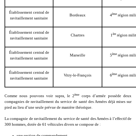
Établissement central de
ème
Bordeaux
4
région mili
ravitaillement sanitaire
Établissement central de
ère
Chartres
1
région milit
ravitaillement sanitaire
Établissement central de
ème
Marseille
5
région mili
ravitaillement sanitaire
Établissement central de
ème
Vitry-le-François
6
région mili
ravitaillement sanitaire
ème
Comme nous pouvons voir supra, le 2
corps d’armée possède deux
compagnies de ravitaillement du service de santé des Armées déjà mises sur
pied au lieu d’une seule prévue de manière théorique.
La compagnie de ravitaillement du service de santé des Armées à l’effectif de
300 hommes, dotée de 61 véhicules divers se compose de :
une section de commandement,