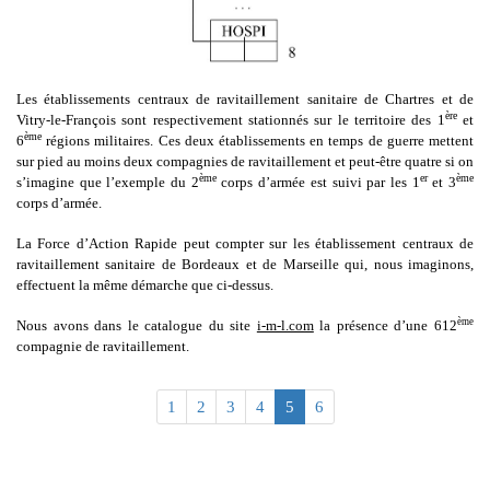
Les établissements centraux de ravitaillement sanitaire de Chartres et de
ère
Vitry-le-François sont respectivement stationnés sur le territoire des 1
et
ème
6
régions militaires. Ces deux établissements en temps de guerre mettent
sur pied au moins deux compagnies de ravitaillement et peut-être quatre si on
ème
er
ème
s’imagine que l’exemple du 2
corps d’armée est suivi par les 1
et 3
corps d’armée.
La Force d’Action Rapide peut compter sur les établissement centraux de
ravitaillement sanitaire de Bordeaux et de Marseille qui, nous imaginons,
effectuent la même démarche que ci-dessus.
ème
Nous avons dans le catalogue du site
i-m-l.com
la présence d’une 612
compagnie de ravitaillement.
1
2
3
4
5
6