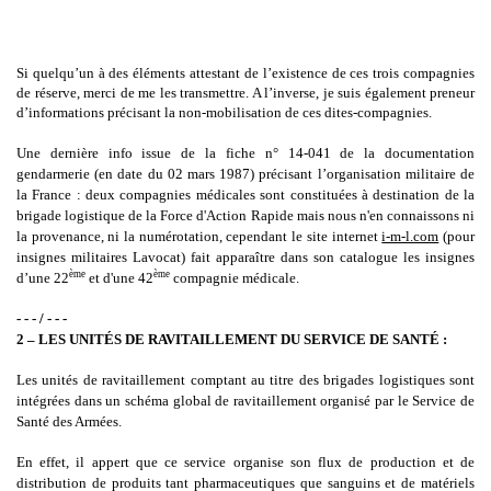
Si quelqu’un à des éléments attestant de l’existence de ces trois compagnies
de réserve, merci de me les transmettre. A l’inverse, je suis également preneur
d’informations précisant la non-mobilisation de ces dites-compagnies.
Une dernière info issue de la fiche n° 14-041 de la documentation
gendarmerie (en date du 02 mars 1987) précisant l’organisation militaire de
la France : deux compagnies médicales sont constituées à destination de la
brigade logistique de la Force d'Action Rapide mais nous n'en connaissons ni
la provenance, ni la numérotation, cependant le site internet
i-m-l.com
(pour
insignes militaires Lavocat) fait apparaître dans son catalogue
les insignes
ème
ème
d’une 22
et d'une 42
compagnie médicale.
- - - / - - -
2 – L
ES UNITÉS DE RAVITAILLEMENT DU SERVICE DE SANTÉ :
Les unités de ravitaillement comptant au titre des brigades logistiques sont
intégrées dans un schéma global de ravitaillement organisé par le Service de
Santé des Armées.
En effet, il appert que ce service organise son flux de production et de
distribution de produits tant pharmaceutiques que sanguins et de matériels