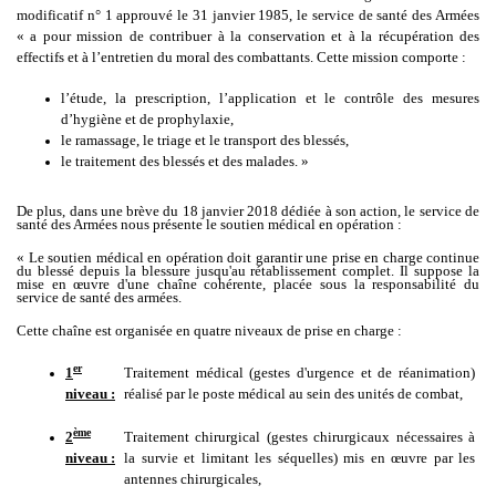
modificatif n° 1 approuvé le 31 janvier 1985, le service de santé des Armées
« a pour mission de contribuer à la conservation et à la récupération des
effectifs et à l’entretien du moral des combattants. Cette mission comporte :
l’étude, la prescription, l’application et le contrôle des mesures
d’hygiène et de prophylaxie,
le ramassage, le triage et le transport des blessés,
le traitement des blessés et des malades. »
De plus, dans une brève du 18 janvier 2018 dédiée à son action, le service de
santé des Armées nous présente le soutien médical en opération :
« Le soutien médical en opération doit garantir une prise en charge continue
du blessé depuis la blessure jusqu'au rétablissement complet. Il suppose la
mise en œuvre d'une chaîne cohérente, placée sous la responsabilité du
service de santé des armées.
Cette chaîne est organisée en quatre niveaux de prise en charge :
er
1
Traitement médical (gestes d'urgence et de réanimation)
niveau :
réalisé par le poste médical au sein des unités de combat,
ème
2
Traitement chirurgical (gestes chirurgicaux nécessaires à
niveau :
la survie et limitant les séquelles) mis en œuvre par les
antennes chirurgicales,