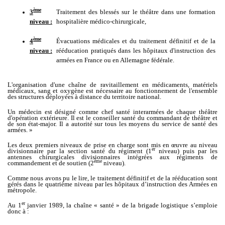
ème
3
Traitement des blessés sur le théâtre dans une formation
niveau :
hospitalière médico-chirurgicale,
ème
4
Évacuations médicales et du traitement définitif et de la
niveau :
rééducation pratiqués dans les hôpitaux d'instruction des
armées en France ou en Allemagne fédérale.
L'organisation d'une chaîne de ravitaillement en médicaments, matériels
médicaux, sang et oxygène est nécessaire au fonctionnement de l'ensemble
des structures déployées à distance du territoire national.
Un médecin est désigné comme chef santé interarmées de chaque théâtre
d'opération extérieure. Il est le conseiller santé du commandant de théâtre et
de son état-major. Il a autorité sur tous les moyens du service de santé des
armées. »
Les deux premiers niveaux de prise en charge sont mis en œuvre au niveau
er
divisionnaire par la section santé du régiment (1
niveau) puis par les
antennes chirurgicales divisionnaires intégrées aux régiments de
ème
commandement et de soutien (2
niveau).
Comme nous avons pu le lire, le traitement définitif et de la rééducation sont
gérés dans le quatrième niveau par les hôpitaux d’instruction des Armées en
métropole.
er
Au 1
janvier 1989, la chaîne « santé » de la brigade logistique s’emploie
donc à :