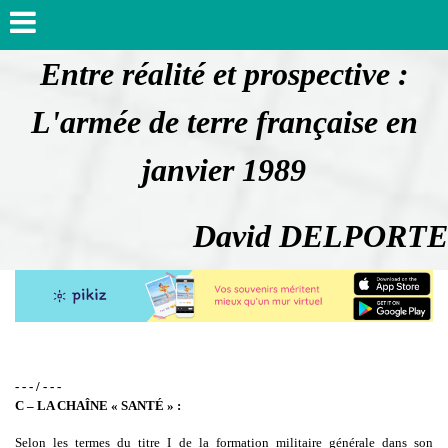
Entre réalité et prospective :
L'armée de terre française en
janvier 1989
David DELPORTE
- - - / - - -
C – LA CHAÎNE « SANTÉ » :
Selon les termes du titre I de la formation militaire générale dans son