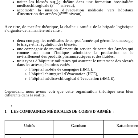
traiter les blessés sur le théâtre dans une formation hospitalière
ème
médicochirurgicale (3
niveau),
accomplir la mission d’évacuation médicale vers hôpitaux
ème
d'instruction des armées (4
niveau).
A ce titre, de manière théorique, la chaîne « santé » de la brigade logistique
s’organise de la manière suivante :
deux compagnies médicales de corps d’armée qui gèrent le ramassage,
le triage et la régulation des blessés,
une compagnie de ravitaillement du service de santé des Armées qui
comme son nom l’indique administre la production et le
ravitaillement des produits pharmaceutiques et des fluides,
trois types d’hôpitaux militaires qui assurent le traitement des blessés
dans les actes opératoires variés :
l’hôpital mobile de campagne (HMC),
l’hôpital chirurgical d’évacuation (HCE),
l’hôpital médico-chirurgical d’évacuation (HMCE).
Cependant, nous avons voir que cette organisation théorique sera bien
différente dans la réalité.
- - - / - - -
1 – LES COMPAGNIES MÉDICALES DE CORPS D'ARMÉE :
Unités
Garnison
Rattachemen