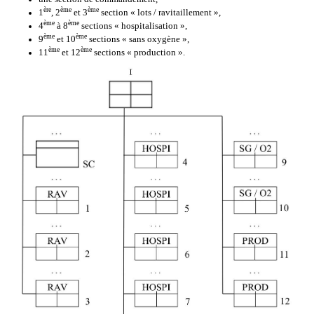
ère
ème
ème
1
, 2
et 3
section « lots / ravitaillement »,
ème
ème
4
à 8
sections « hospitalisation »,
ème
ème
9
et 10
sections « sans oxygène »,
ème
ème
11
et 12
sections « production ».