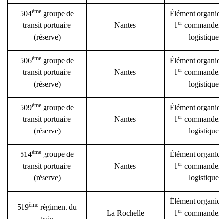
ème
504
groupe de
Élément organi
er
transit portuaire
Nantes
1
commande
(réserve)
logistique
ème
506
groupe de
Élément organi
er
transit portuaire
Nantes
1
commande
(réserve)
logistique
ème
509
groupe de
Élément organi
er
transit portuaire
Nantes
1
commande
(réserve)
logistique
ème
514
groupe de
Élément organi
er
transit portuaire
Nantes
1
commande
(réserve)
logistique
Élément organi
ème
519
régiment du
er
La Rochelle
1
commande
train