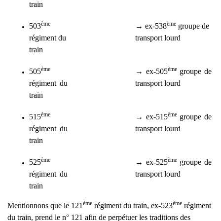
train
ème
ème
503
→
ex-
538
groupe de
régiment du
transport lourd
train
ème
ème
505
→
ex-505
groupe de
régiment du
transport lourd
train
ème
ème
515
→
ex-515
groupe de
régiment du
transport lourd
train
ème
ème
525
→
ex-525
groupe de
régiment du
transport lourd
train
ème
ème
Mentionnons que le 121
régiment du train, ex-
523
régiment
du train, prend le n° 121 afin de perpétuer les traditions
des