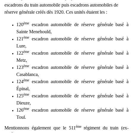
escadrons du train automobile puis escadrons automobiles de
réserve générale créés dès 1920. Ces unités étaient les :
ème
120
escadron automobile de réserve générale basé à
Sainte Menehould,
ème
121
escadron automobile de réserve générale basé à
Lure,
ème
122
escadron automobile de réserve générale
basé à
Metz,
ème
123
escadron automobile de réserve générale
basé à
Casablanca,
ème
124
escadron automobile de réserve générale
basé à
Épinal
,
ème
125
escadron automobile de réserve générale
basé à
Dieuze,
ème
126
escadron automobile de réserve générale
basé à
Toul.
ème
Mentionnons également que le 511
régiment du train (ex-