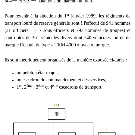
504
et 519
bataillons de marche du train.
er
Pour revenir à la situation du 1
janvier 1989, les régiments de
transport lourd de réserve générale sont
à
l'effectif de 941 hommes
(31 officiers – 117 sous-officiers et 793 hommes de troupes) et
sont dotés de 361 véhicules divers dont 240 véhicules lourds de
marque Renault de type « TRM 4000 » avec remorque.
Ils sont théoriquement organisés de la manière exposée ci-après :
un peloton état-major,
un escadron de commandement et des services,
er
ème
ème
ème
1
, 2
, 3
et 4
escadrons de transport.