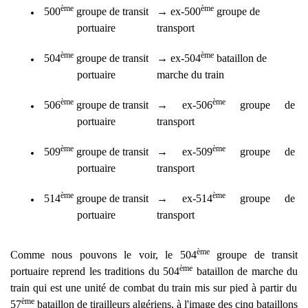
ème
ème
500
groupe de transit
→
ex-500
groupe de
portuaire
transport
ème
ème
504
groupe de transit
→
ex-
504
bataillon
de
portuaire
marche du
train
ème
ème
506
groupe de transit
→
ex-506
groupe de
portuaire
transport
ème
ème
509
groupe de transit
→
ex-509
groupe de
portuaire
transport
ème
ème
514
groupe de transit
→
ex-514
groupe de
portuaire
transport
ème
Comme nous pouvons le voir, le
504
groupe de transit
ème
po
rtuaire reprend les traditions du 504
bataillon
de marche du
train qui est une unité de combat du train mis sur pied à partir du
ème
57
bataillon de tirailleurs algériens, à l'image des cinq bataillons