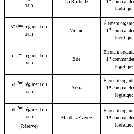
er
La Rochelle
1
commande
train
logistique
Élément organi
ème
505
régiment du
er
Vienne
1
commande
train
logistique
Élément organi
ème
515
régiment du
er
Brie
1
commande
train
logistique
Élément organi
ème
525
régiment du
er
Arras
1
commande
train
logistique
ème
585
régiment du
Élément organi
train
er
Moulins-Yzeure
1
commande
logistique
(Réserve)