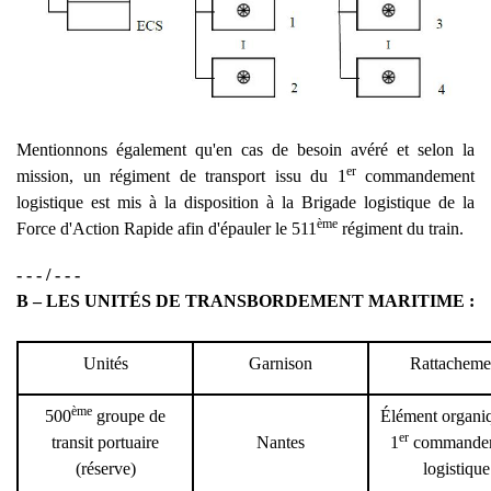
Mentionnons également qu'en cas de besoin avéré et selon la
er
mission, un régiment de transport issu du 1
commandement
logistique est mis à la disposition à la Brigade logistique de la
ème
Force d'Action Rapide afin d'épauler le 511
régiment du train.
- - - / - - -
B – LES UNITÉS DE TRANSBORDEMENT MARITIME :
Unités
Garnison
Rattacheme
ème
500
groupe de
Élément organi
er
transit portuaire
Nantes
1
commande
(réserve)
logistique