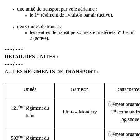
une unité de transport par voie aérienne :
er
le 1
régiment de livraison par air (active),
deux unités de transit :
les centres de transit personnels et matériels n° 1 et n°
2 (active).
- - - / - - -
DÉTAIL DES UNITÉS :
- - - / - - -
A – LES RÉGIMENTS DE TRANSPORT :
Unités
Garnison
Rattacheme
Élément organi
ème
121
régiment du
er
Linas – Montléry
1
commande
train
logistique
Élément organi
ème
503
régiment du