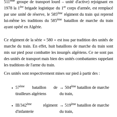
ème
511
groupe de transport lourd – unité d'active) rejoignant en
ère
er
1978 la 1
brigade logistique du 1
corps d'armée, est remplacé
ème
par une unité de réserve, le 585
régiment du train qui reprend
ème
lui-même les traditions du 585
bataillon de marche du train
ayant opéré en Algérie.
Ce régiment de la série « 580 » est issu par tradition des unités de
marche du train. En effet, huit bataillons de marche du train sont
mis sur pied pour combattre les insurgés algériens. Ce ne sont pas
des unités de transport mais bien des unités combattantes rappelant
les traditions de l'arme du train.
Ces unités sont respectivement mises sur pied à partir des :
ème
ème
57
bataillon de
→
504
bataillon de marche
tirailleurs algériens
du train,
ème
ème
III/342
régiment
→
519
bataillon de marche
d'infanterie
du train,