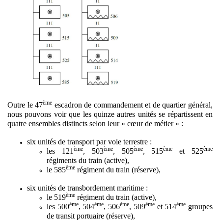
ème
Outre le 47
escadron de commandement et de quartier général,
nous pouvons voir que les quinze autres unités se répartissent en
quatre ensembles distincts selon leur « cœur de métier » :
six unités de transport par voie terrestre :
ème
ème
ème
ème
ème
les 121
, 503
, 505
, 515
et 525
régiments du train (active),
ème
le 585
régiment du train (réserve),
six unités de transbordement maritime :
ème
le 519
régiment du train (active),
ème
ème
ème
ème
ème
les 500
, 504
, 506
, 509
et 514
groupes
de transit portuaire (réserve),