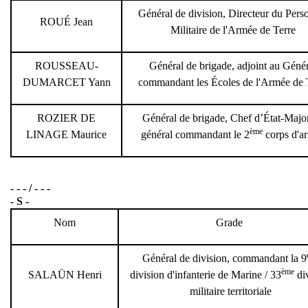
Général de division, Directeur du Pers
ROUÉ Jean
Militaire de l'Armée de Terre
ROUSSEAU-
Général de brigade, adjoint au Géné
DUMARCET Yann
commandant les Écoles de l'Armée de 
ROZIER DE
Général de brigade, Chef d’État-Majo
ème
LINAGE Maurice
général commandant le 2
corps d'a
- - - / - - -
- S -
Nom
Grade
Général de division, commandant la 9
ème
SALAÜN Henri
division d'infanterie de Marine / 33
di
militaire territoriale