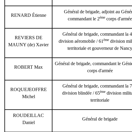
Général de brigade, adjoint au Géné
RENARD Étienne
ème
commandant le 2
corps d'armée
Général de brigade, commandant la 4
REVIERS DE
ème
division aéromobile / 61
division mil
MAUNY (de) Xavier
territoriale et gouverneur de Nanc
Général de brigade, commandant le Géni
ROBERT Max
corps d'armée
Général de brigade, commandant la 7
ROQUEJEOFFRE
ème
division blindée / 65
division milit
Michel
territoriale
ROUDEILLAC
Général de brigade
Daniel