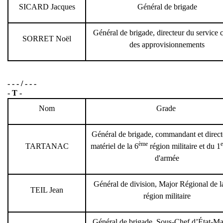
SICARD Jacques
Général de brigade
Général de brigade, directeur du service c
SORRET Noël
des approvisionnements
- - - / - - -
- T -
Nom
Grade
Général de brigade, commandant et direct
ème
e
TARTANAC
matériel de la 6
région militaire et du 1
d'armée
Général de division, Major Régional de l
TEIL Jean
région militaire
Général de brigade, Sous-Chef d’État-Ma